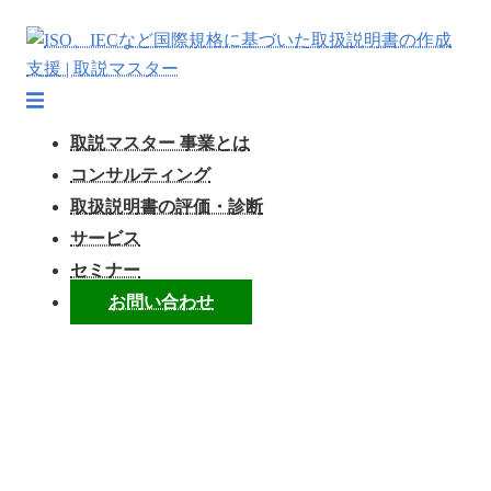
コ
ン
テ
ト
ン
グ
取説マスター 事業とは
ツ
ル
コンサルティング
へ
メ
取扱説明書の評価・診断
ス
ニ
キ
ュ
サービス
ッ
ー
セミナー
プ
お問い合わせ