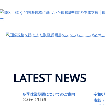
コ
ン
テ
ン
ツ
へ
ス
キ
ッ
プ
LATEST NEWS
冬季休業期間についてのご案内
令和6
2024年12月24日
表彰（