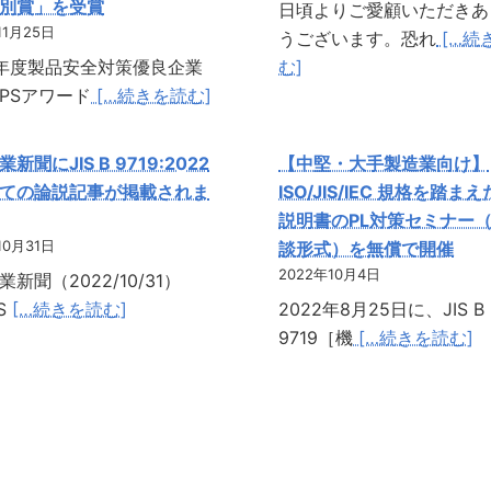
別賞」を受賞
日頃よりご愛顧いただきあ
11月25日
うございます。恐れ
[…続
年度製品安全対策優良企業
む]
PSアワード
[…続きを読む]
新聞にJIS B 9719:2022
【中堅・大手製造業向け】
ての論説記事が掲載されま
ISO/JIS/IEC 規格を踏ま
説明書のPL対策セミナー
10月31日
談形式）を無償で開催
2022年10月4日
新聞（2022/10/31）
S
[…続きを読む]
2022年8月25日に、JIS B
9719［機
[…続きを読む]