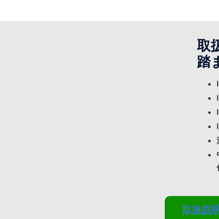
取
踏
取扱説