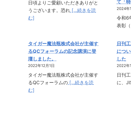
て「特
日頃よりご愛顧いただきありがと
2024年
うございます。恐れ
[…続きを読
む]
令和6
表彰（
タイガー魔法瓶株式会社が主催す
日刊工業
るQCフォーラムの記念講演に登
につい
壇しました。
した
2022年12月1日
2022年
タイガー魔法瓶株式会社が主催す
日刊工業
るQCフォーラムの
[…続きを読
に、JI
む]